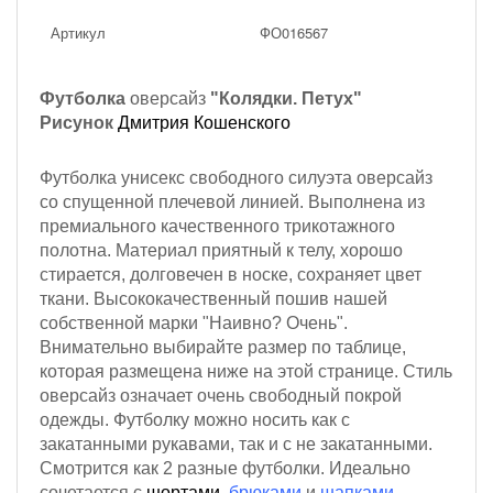
Артикул
ФО016567
Футболка
оверсайз
"Колядки. Петух"
Рисунок
Дмитрия Кошенского
Футболка унисекс свободного силуэта оверсайз
со спущенной плечевой линией. Выполнена из
премиального качественного трикотажного
полотна. Материал приятный к телу, хорошо
стирается, долговечен в носке, сохраняет цвет
ткани. Высококачественный пошив нашей
собственной марки "Наивно? Очень".
Внимательно выбирайте размер по таблице,
которая размещена ниже на этой странице. Стиль
оверсайз означает очень свободный покрой
одежды. Футболку можно носить как с
закатанными рукавами, так и с не закатанными.
Смотрится как 2 разные футболки. Идеально
сочетается с
шортами
,
брюками
и
шапками