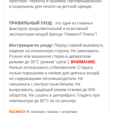
принтере. Чернила и праймер сертифицированы
и разрешены для печати на детской одежде.
ПРАВИЛЬНЫЙ УХОД
- это один из главных
факторов продолжительной и позитивной
эксплуатации вещей бренда "Наивно? Очень"!
Инструкция по уходу:
Перед стиркой вывернуть
изделие на изнаночную сторону. Не замачивать.
Ручная или машинная стирка в деликатном
режиме до 30°С (режим "шёлк").
ВНИМАНИЕ:
Н
ельзя
использовать отбеливатели. Стирать
только порошками и гелями для цветных вещей,
не содержащими пятновыводители. Не
смешивать с контрастным бельём.
Не
выкручивать, щадящий режим отжима до 600
оборотов.
Не сушить в центрифуге. Гладить при
температуре до 90°С не по рисунку.
ВАЖНО!
В первую стирку с изделия