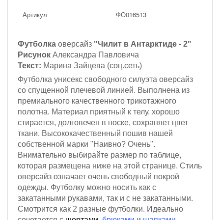
Артикул
ФО016513
Футболка
оверсайз
"Чилит в Антарктиде - 2"
Рисунок
Александра Павловича
Текст:
Марина Зайцева (соц.сеть)
Футболка унисекс свободного силуэта оверсайз
со спущенной плечевой линией. Выполнена из
премиального качественного трикотажного
полотна. Материал приятный к телу, хорошо
стирается, долговечен в носке, сохраняет цвет
ткани. Высококачественный пошив нашей
собственной марки "Наивно? Очень".
Внимательно выбирайте размер по таблице,
которая размещена ниже на этой странице. Стиль
оверсайз означает очень свободный покрой
одежды. Футболку можно носить как с
закатанными рукавами, так и с не закатанными.
Смотрится как 2 разные футболки. Идеально
сочетается с
шортами
,
брюками
и
шапками