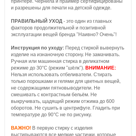
принтере. Чернила и праймер сертифицированы
и разрешены для печати на детской одежде.
ПРАВИЛЬНЫЙ УХОД
- это один из главных
факторов продолжительной и позитивной
эксплуатации вещей бренда "Наивно? Очень"!
Инструкция по уходу:
Перед стиркой вывернуть
изделие на изнаночную сторону. Не замачивать.
Ручная или машинная стирка в деликатном
режиме до 30°С (режим "шёлк").
ВНИМАНИЕ:
Н
ельзя
использовать отбеливатели. Стирать
только порошками и гелями для цветных вещей,
не содержащими пятновыводители. Не
смешивать с контрастным бельём.
Не
выкручивать, щадящий режим отжима до 600
оборотов.
Не сушить в центрифуге. Гладить при
температуре до 90°С не по рисунку.
ВАЖНО!
В первую стирку с изделия
выстирываются все мелкие частички, которые