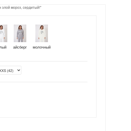
 злой мороз, сердитый!"
лый
айсберг
молочный