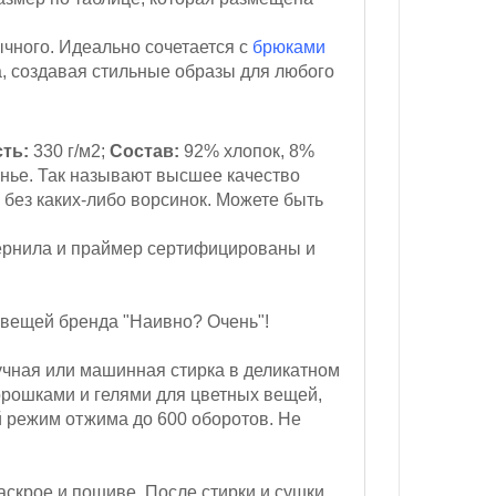
ычного.
Идеально сочетается с
брюками
а, создавая стильные образы для любого
ть:
330 г/м2
;
Состав:
92% хлопок, 8%
нье.
Так называют высшее качество
 без каких-либо ворсинок. Можете быть
ернила и праймер сертифицированы и
 вещей бренда "Наивно? Очень"!
чная или машинная стирка в деликатном
орошками и гелями для цветных вещей,
 режим отжима до 600 оборотов.
Не
скрое и пошиве. После стирки и сушки,