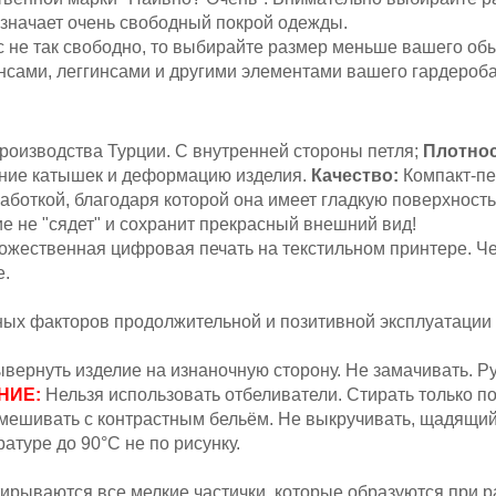
означает очень свободный покрой одежды.
ас не так свободно, то выбирайте размер меньше вашего об
нсами, леггинсами и другими элементами вашего гардероб
роизводства Турции. С внутренней стороны петля;
Плотнос
ние катышек и деформацию изделия.
Качество:
Компакт-пе
аботкой, благодаря которой она имеет гладкую поверхность
ие не "сядет" и сохранит прекрасный внешний вид!
жественная цифровая печать на текстильном принтере. Ч
е.
вных факторов продолжительной и позитивной эксплуатации
вернуть изделие на изнаночную сторону. Не замачивать.
Ру
НИЕ:
Н
ельзя
использовать отбеливатели. Стирать только п
мешивать с контрастным бельём.
Не выкручивать, щадящий
атуре до 90°С не по рисунку.
ирываются все мелкие частички, которые образуются при ра