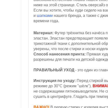
ниже на этой странице. Стиль оверсайз 
Если вы хотите, чтобы худи сидело на в
и
шапками
нашего бренда, а также с джи
времени года.
Материал:
Футер трёхнитка
без начёса
п
эластан.
Эластан предотвращает появле
трикотажной ткани с дополнительной обр
уверены, что после стирки и носки издел
Способ нанесения принта:
Прямая худо
разрешены для печати на детской одежд
ПРАВИЛЬНЫЙ УХОД
- это один из гла
Инструкция по уходу:
Перед стиркой вы
режиме до 30°С (режим "шёлк").
ВНИМА
не содержащими пятновыводители. Не с
сушить в центрифуге. Гладить при темпер
ВАЖНО!
В первую стирку с изделия выст