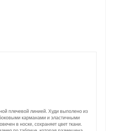
ной плечевой линией. Худи выполено из
боковыми карманами и эластичными
овечен в носке, сохраняет цвет ткани.
змер по таблице, которая размещена