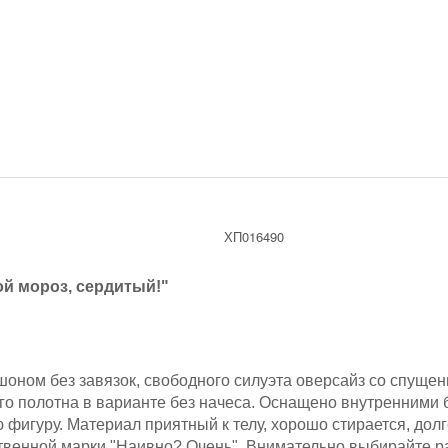
ХП016490
й мороз, сердитый!"
оном без завязок, с
вободного силуэта оверсайз со спущен
го полотна
в варианте без начеса
. Оснащено внутренними 
ю фигуру.
Материал приятный к телу, хорошо стирается, долг
венной марки "Наивно? Очень".
Внимательно выбирайте ра