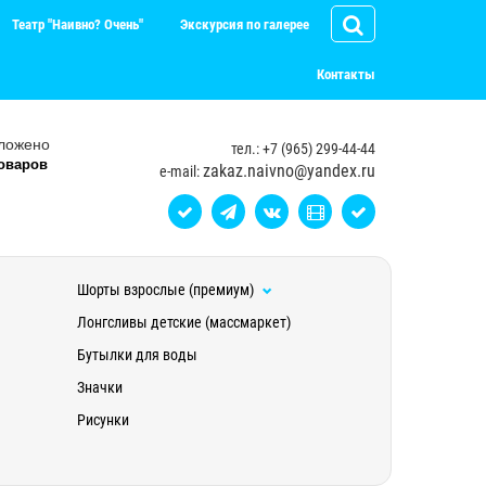
Театр "Наивно? Очень"
Экскурсия по галерее
Контакты
ложено
тел.: +7 (965) 299-44-44
оваров
zakaz.naivno@yandex.ru
e-mail:
Шорты взрослые (премиум)
Лонгсливы детские (массмаркет)
Бутылки для воды
Значки
Рисунки