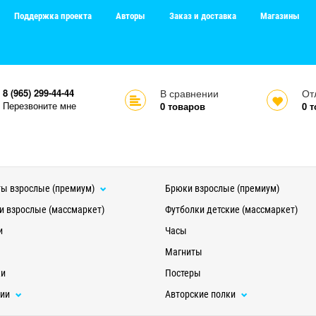
Поддержка проекта
Авторы
Заказ и доставка
Магазины
8 (965) 299-44-44
В сравнении
От
Перезвоните мне
0
товаров
0
т
ы взрослые (премиум)
Брюки взрослые (премиум)
и взрослые (массмаркет)
Футболки детские (массмаркет)
и
Часы
Магниты
ки
Постеры
ции
Авторские полки