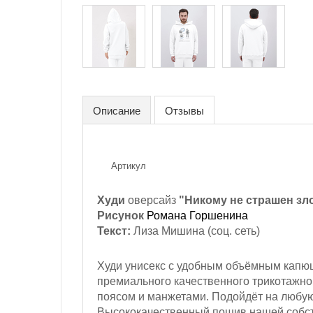
Описание
Отзывы
Артикул
Худи
оверсайз
"Никому не страшен зло
Рисунок
Романа Горшенина
Текст:
Лиза Мишина
(соц. сеть)
Худи унисекс с удобным объёмным капюш
премиального качественного трикотажно
поясом и манжетами. П
одойдёт на любу
Высококачественный пошив нашей собст