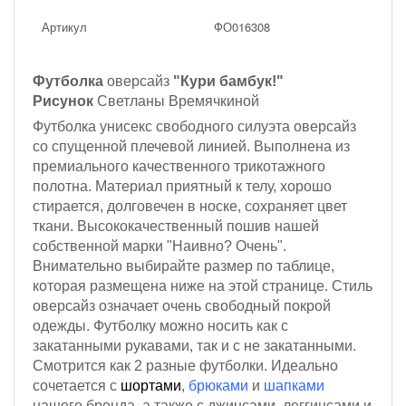
Артикул
ФО016308
Футболка
оверсайз
"Кури бамбук!"
Рисунок
Светланы Времячкиной
Футболка унисекс свободного силуэта оверсайз
со спущенной плечевой линией. Выполнена из
премиального качественного трикотажного
полотна. Материал приятный к телу, хорошо
стирается, долговечен в носке, сохраняет цвет
ткани. Высококачественный пошив нашей
собственной марки "Наивно? Очень".
Внимательно выбирайте размер по таблице,
которая размещена ниже на этой странице. Стиль
оверсайз означает очень свободный покрой
одежды. Футболку можно носить как с
закатанными рукавами, так и с не закатанными.
Смотрится как 2 разные футболки. Идеально
сочетается с
шортами
,
брюками
и
шапками
нашего бренда, а также с джинсами, леггинсами и