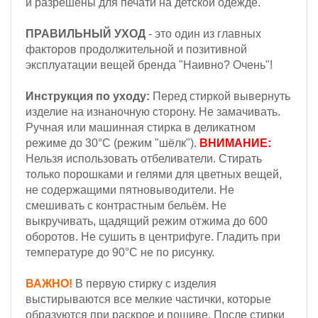
и разрешены для печати на детской одежде.
ПРАВИЛЬНЫЙ УХОД
- это один из главных
факторов продолжительной и позитивной
эксплуатации вещей бренда "Наивно? Очень"!
Инструкция по уходу:
Перед стиркой вывернуть
изделие на изнаночную сторону. Не замачивать.
Ручная или машинная стирка в деликатном
режиме до 30°С (режим "шёлк").
ВНИМАНИЕ:
Н
ельзя
использовать отбеливатели. Стирать
только порошками и гелями для цветных вещей,
не содержащими пятновыводители. Не
смешивать с контрастным бельём.
Не
выкручивать, щадящий режим отжима до 600
оборотов.
Не сушить в центрифуге. Гладить при
температуре до 90°С не по рисунку.
ВАЖНО!
В первую стирку с изделия
выстирываются все мелкие частички, которые
образуются при раскрое и пошиве. После стирки