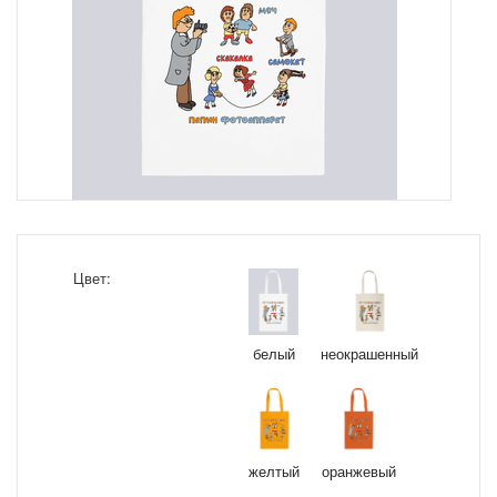
Цвет:
белый
неокрашенный
желтый
оранжевый