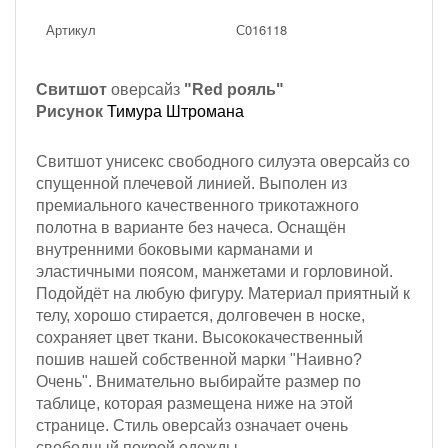
Артикул
С016118
Свитшот
оверсайз
"Red рояль"
Рисунок
Тимура Штромана
Свитшот унисекс свободного силуэта оверсайз со
спущенной плечевой линией. Выполен из
премиального качественного трикотажного
полотна в варианте без начеса. Оснащён
внутренними боковыми карманами и
эластичными поясом, манжетами и горловиной.
Подойдёт на любую фигуру. Материал приятный к
телу, хорошо стирается, долговечен в носке,
сохраняет цвет ткани. Высококачественный
пошив нашей собственной марки "Наивно?
Очень". Внимательно выбирайте размер по
таблице, которая размещена ниже на этой
странице. Стиль оверсайз означает очень
свободный покрой одежды.