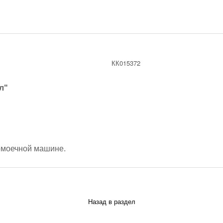
КК015372
л"
омоечной машине.
Назад в раздел