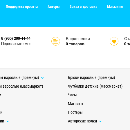
Поддержка проекта
Авторы
Заказ и доставка
Магазины
8 (965) 299-44-44
В сравнении
От
Перезвоните мне
0
товаров
0
т
ы взрослые (премиум)
Брюки взрослые (премиум)
и взрослые (массмаркет)
Футболки детские (массмаркет)
и
Часы
Магниты
ки
Постеры
ции
Авторские полки