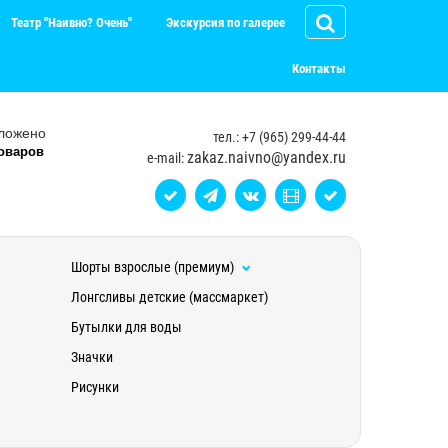
Театр "Наивно? Очень"
Экскурсия по галерее
Контакты
ложено
тел.: +7 (965) 299-44-44
оваров
zakaz.naivno@yandex.ru
e-mail:
Шорты взрослые (премиум)
Лонгсливы детские (массмаркет)
Бутылки для воды
Значки
Рисунки