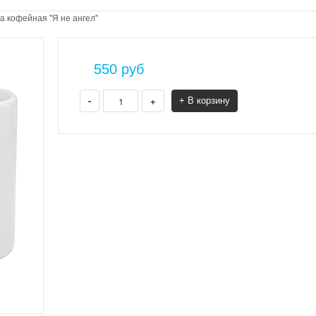
а кофейная "Я не ангел"
550
руб
-
+
+ В корзину