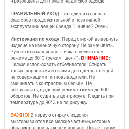
и разрешены для печати на детской одежде.
ПРАВИЛЬНЫЙ УХОД
- это один из главных
факторов продолжительной и позитивной
эксплуатации вещей бренда "Наивно? Очень"!
Инструкция по уходу:
Перед стиркой вывернуть
изделие на изнаночную сторону. Не замачивать.
Ручная или машинная стирка в деликатном
режиме до 30°С (режим "шёлк").
ВНИМАНИЕ:
Н
ельзя
использовать отбеливатели. Стирать
только порошками и гелями для цветных вещей,
не содержащими пятновыводители. Не
смешивать с контрастным бельём.
Не
выкручивать, щадящий режим отжима до 600
оборотов.
Не сушить в центрифуге. Гладить при
температуре до 90°С не по рисунку.
ВАЖНО!
В первую стирку с изделия
выстирываются все мелкие частички, которые
образуются при раскрое и пошиве. После стирки