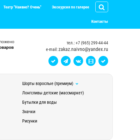
Театр "Наивно? Очень"
Экскурсия по галерее
Контакты
ложено
тел.: +7 (965) 299-44-44
оваров
zakaz.naivno@yandex.ru
e-mail:
Шорты взрослые (премиум)
Лонгсливы детские (массмаркет)
Бутылки для воды
Значки
Рисунки