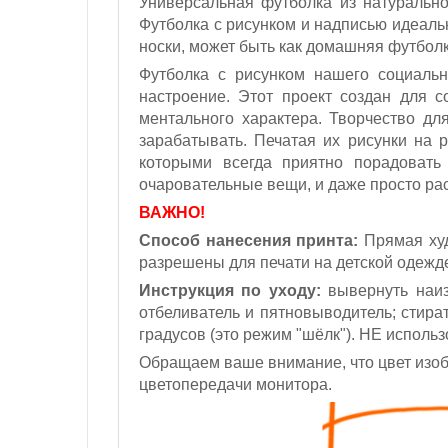
Универсальная футболка из натуральн
Футболка с рисунком и надписью идеаль
носки, может быть как домашняя футболк
Футболка с рисунком нашего социальн
настроение. Этот проект создан для 
ментального характера. Творчество дл
зарабатывать. Печатая их рисунки на 
которыми всегда приятно порадовать
очаровательные вещи, и даже просто рас
ВАЖНО!
Способ нанесения принта:
Прямая худ
разрешены для печати на детской одежд
Инструкция по уходу:
вывернуть наиз
отбеливатель и пятновыводитель; стират
градусов (это режим "шёлк").
НЕ использ
Обращаем ваше внимание, что цвет изобр
цветопередачи монитора.