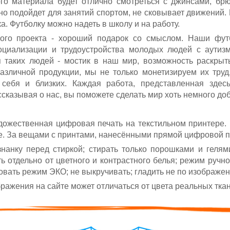
ого материала будет отлично смотреться с джинсами, бр
но подойдет для занятий спортом, не сковывает движений
а. Футболку можно надеть в школу и на работу.
ого проекта - хороший подарок со смыслом. Наши фут
социализации и трудоустройства молодых людей с аутиз
я таких людей - мостик в наш мир, возможность раскрыт
различной продукции, мы не только монетизируем их тру
 себя и близких. Каждая работа, представленная здес
сказывая о нас, вы поможете сделать мир хоть немного до
ожественная цифровая печать на текстильном принтере.
е. За вещами с принтами, нанесёнными прямой цифровой п
нанку перед стиркой; стирать только порошками и геля
ь отдельно от цветного и контрастного белья; режим ручн
овать режим ЭКО;
не выкручивать; гладить не по изображе
ажения на сайте может отличаться от цвета реальных ткан