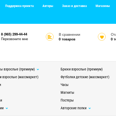
Поддержка проекта
Авторы
Заказ и доставка
Магазины
8 (965) 299-44-44
В сравнении
От
Перезвоните мне
0
товаров
0
т
ы взрослые (премиум)
Брюки взрослые (премиум)
и взрослые (массмаркет)
Футболки детские (массмаркет)
и
Часы
Магниты
ки
Постеры
ции
Авторские полки