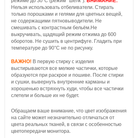
режиме до 30°С (режим "шёлк").
ВНИМАНИЕ:
Н
ельзя
использовать отбеливатели. Стирать
только порошками и гелями для цветных вещей,
не содержащими пятновыводители. Не
смешивать с контрастным бельём.
Не
выкручивать, щадящий режим отжима до 600
оборотов.
Не сушить в центрифуге. Гладить при
температуре до 90°С не по рисунку.
ВАЖНО!
В первую стирку с изделия
выстирываются все мелкие частички, которые
образуются при раскрое и пошиве. После стирки
и сушки, вывернуть внутренние карманы и
хорошенько встряхнуть худи, чтобы все частички
слетели и больше их не будет.
Обращаем ваше внимание, что цвет изображения
на сайте может незначительно отличаться от
цвета реальных тканей, в связи с особенностью
цветопередачи монитора.