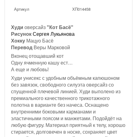
Артикул
ХП014458
Худи
оверсайз
"Кот Басё"
Рисунок
Сергея Лукьянова
Хокку
Мацуо Басё
Перевод
Веры Марковой
Вконец отощавший кот
Одну ячменную кашу ест…
А еще и любовь!
Худи унисекс с удобным объёмным капюшоном
без завязок, с
вободного силуэта оверсайз со
спущенной плечевой линией. Худи выполено из
премиального качественного трикотажного
полотна
в варианте без начеса
. Оснащено
внутренними боковыми карманами и
эластичными поясом и манжетами. П
одойдёт на
любую фигуру.
Материал приятный к телу, хорошо
стирается, долговечен в носке, сохраняет цвет