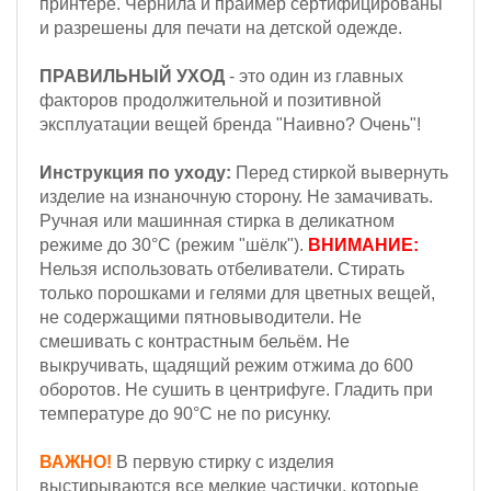
принтере. Чернила и праймер сертифицированы
и разрешены для печати на детской одежде.
ПРАВИЛЬНЫЙ УХОД
- это один из главных
факторов продолжительной и позитивной
эксплуатации вещей бренда "Наивно? Очень"!
Инструкция по уходу:
Перед стиркой вывернуть
изделие на изнаночную сторону. Не замачивать.
Ручная или машинная стирка в деликатном
режиме до 30°С (режим "шёлк").
ВНИМАНИЕ:
Н
ельзя
использовать отбеливатели. Стирать
только порошками и гелями для цветных вещей,
не содержащими пятновыводители. Не
смешивать с контрастным бельём.
Не
выкручивать, щадящий режим отжима до 600
оборотов.
Не сушить в центрифуге. Гладить при
температуре до 90°С не по рисунку.
ВАЖНО!
В первую стирку с изделия
выстирываются все мелкие частички, которые