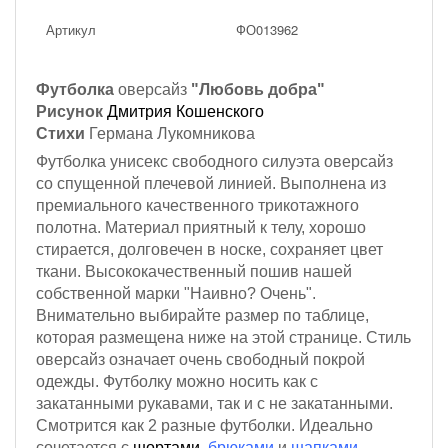
Артикул
ФО013962
Футболка
оверсайз
"Любовь добра"
Рисунок
Дмитрия Кошенского
Стихи
Германа Лукомникова
Футболка унисекс свободного силуэта оверсайз
со спущенной плечевой линией. Выполнена из
премиального качественного трикотажного
полотна. Материал приятный к телу, хорошо
стирается, долговечен в носке, сохраняет цвет
ткани. Высококачественный пошив нашей
собственной марки "Наивно? Очень".
Внимательно выбирайте размер по таблице,
которая размещена ниже на этой странице. Стиль
оверсайз означает очень свободный покрой
одежды. Футболку можно носить как с
закатанными рукавами, так и с не закатанными.
Смотрится как 2 разные футболки. Идеально
сочетается с
шортами
,
брюками
и
шапками