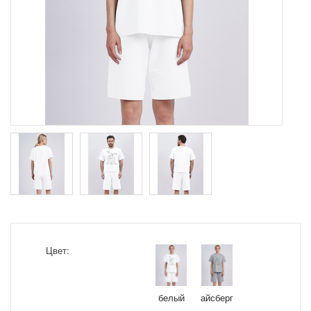
Цвет:
белый
айсберг