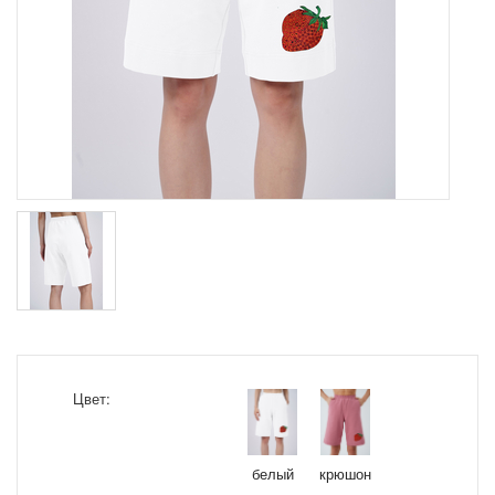
Цвет:
белый
крюшон