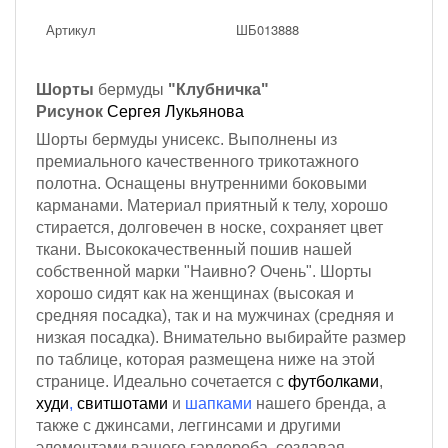
Артикул
ШБ013888
Шорты
бермуды
"Клубничка"
Рисунок
Сергея Лукьянова
Шорты бермуды унисекс. Выполнены из
премиального качественного трикотажного
полотна.
Оснащены внутренними боковыми
карманами.
Материал приятный к телу, хорошо
стирается, долговечен в носке, сохраняет цвет
ткани. Высококачественный пошив нашей
собственной марки "Наивно? Очень". Шорты
хорошо сидят как на женщинах (высокая и
средняя посадка), так и на мужчинах (средняя и
низкая посадка). Внимательно выбирайте размер
по таблице, которая размещена ниже на этой
странице. Идеально сочетается с
футболками
,
худи
,
свитшотами
и
шапками
нашего бренда, а
также с джинсами, леггинсами и другими
элементами вашего гардероба, создавая