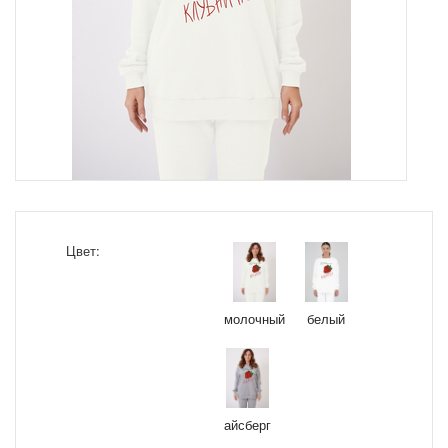
Цвет:
молочный
белый
айсберг