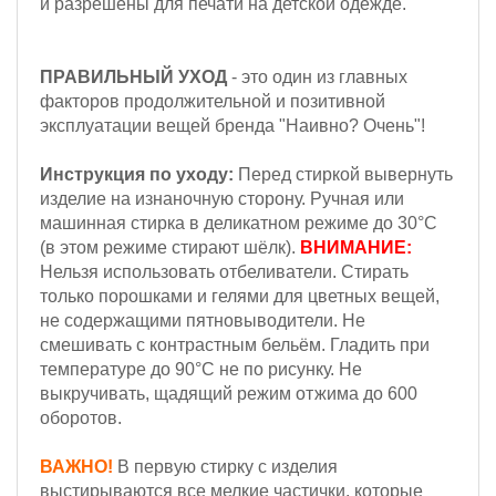
и разрешены для печати на детской одежде.
ПРАВИЛЬНЫЙ УХОД
- это один из главных
факторов продолжительной и позитивной
эксплуатации вещей бренда "Наивно? Очень"!
Инструкция по уходу:
Перед стиркой вывернуть
изделие на изнаночную сторону.
Ручная или
машинная стирка в деликатном режиме до 30°С
(в этом режиме стирают шёлк).
ВНИМАНИЕ:
Н
ельзя
использовать отбеливатели. Стирать
только порошками и гелями для цветных вещей,
не содержащими пятновыводители.
Не
смешивать с контрастным бельём. Гладить при
температуре до 90°С не по рисунку. Не
выкручивать, щадящий режим отжима до 600
оборотов.
ВАЖНО!
В первую стирку с изделия
выстирываются все мелкие частички, которые