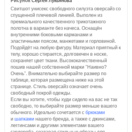
Рисунок
Сергея Лукьянова
Свитшот унисекс свободного силуэта оверсайз со
спущенной плечевой линией. Выполен из
премиального качественного трикотажного
полотна в варианте без начеса. Оснащён
внутренними боковыми карманами и
эластичными поясом, манжетами и горловиной.
Подойдёт на любую фигуру. Материал приятный к
телу, хорошо стирается, долговечен в носке,
сохраняет цвет ткани. Высококачественный
пошив нашей собственной марки "Наивно?
Очень". Внимательно выбирайте размер по
таблице, которая размещена ниже на этой
странице. Стиль оверсайз означает очень
свободный покрой одежды.
Если вы хотите, чтобы худи сидело на вас не так
свободно, то выбирайте размер меньше вашего
обычного. Идеально сочетается с
брюками
и
шапками
нашего бренда, а также с джинсами,
леггинсами и другими элементами вашего
гардероба, создавая стильные образы для