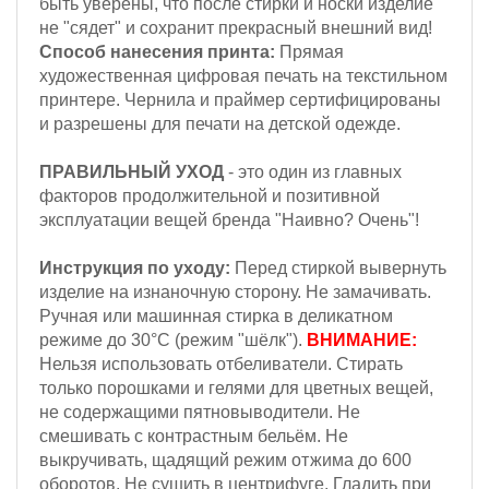
быть уверены, что после стирки и носки изделие
не "сядет" и сохранит прекрасный внешний вид!
Способ нанесения принта:
Прямая
художественная цифровая печать на текстильном
принтере. Чернила и праймер сертифицированы
и разрешены для печати на детской одежде.
ПРАВИЛЬНЫЙ УХОД
- это один из главных
факторов продолжительной и позитивной
эксплуатации вещей бренда "Наивно? Очень"!
Инструкция по уходу:
Перед стиркой вывернуть
изделие на изнаночную сторону. Не замачивать.
Ручная или машинная стирка в деликатном
режиме до 30°С (режим "шёлк").
ВНИМАНИЕ:
Н
ельзя
использовать отбеливатели. Стирать
только порошками и гелями для цветных вещей,
не содержащими пятновыводители. Не
смешивать с контрастным бельём.
Не
выкручивать, щадящий режим отжима до 600
оборотов.
Не сушить в центрифуге. Гладить при