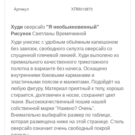
Артикул
ХПМ013873
Худи
оверсайз
"Я необыкновенный"
Рисунок
Светланы Времячкиной
Худи унисекс с удобным объёмным капюшоном
без завязок, с
вободного силуэта оверсайз со
спущенной плечевой линией. Худи выполено из
премиального качественного трикотажного
полотна
в варианте без начеса
. Оснащено
внутренними боковыми карманами и
эластичными поясом и манжетами. П
одойдёт на
любую фигуру.
Материал приятный к телу, хорошо
стирается, долговечен в носке, сохраняет цвет
ткани. Высококачественный пошив нашей
собственной марки "Наивно? Очень".
Внимательно выбирайте размер по таблице,
которая размещена ниже на этой странице. Стиль
оверсайз означает очень свободный покрой
одежды.