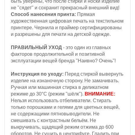
быть уверены, что после стирки и носки изделие
не "сядет" и сохранит прекрасный внешний вид!
Способ нанесения принта:
Прямая
художественная цифровая печать на текстильном
принтере. Чернила и праймер сертифицированы
и разрешены для печати на детской одежде.
ПРАВИЛЬНЫЙ УХОД
- это один из главных
факторов продолжительной и позитивной
эксплуатации вещей бренда "Наивно? Очень"!
Инструкция по уходу:
Перед стиркой вывернуть
изделие на изнаночную сторону. Не замачивать.
Ручная или машинная стирка в деликатном
режиме до 30°С (режим "шёлк").
ВНИМАНИЕ:
Н
ельзя
использовать отбеливатели. Стирать
только порошками и гелями для цветных вещей,
не содержащими пятновыводители. Не
смешивать с контрастным бельём.
Не
выкручивать, щадящий режим отжима до 600
оборотов.
Не сушить в центрифуге. Гладить при