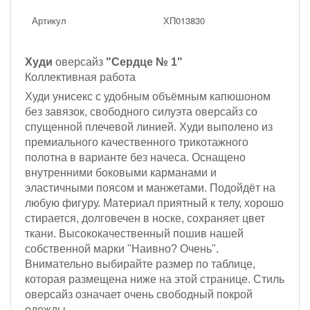
Артикул
ХП013830
Худи
оверсайз
"Сердце № 1"
Коллективная работа
Худи унисекс с удобным объёмным капюшоном
без завязок, с
вободного силуэта оверсайз со
спущенной плечевой линией. Худи выполено из
премиального качественного трикотажного
полотна
в варианте без начеса
. Оснащено
внутренними боковыми карманами и
эластичными поясом и манжетами. П
одойдёт на
любую фигуру.
Материал приятный к телу, хорошо
стирается, долговечен в носке, сохраняет цвет
ткани. Высококачественный пошив нашей
собственной марки "Наивно? Очень".
Внимательно выбирайте размер по таблице,
которая размещена ниже на этой странице. Стиль
оверсайз означает очень свободный покрой
одежды.