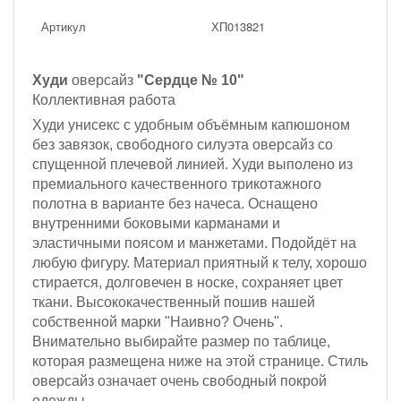
Артикул
ХП013821
Худи
оверсайз
"Сердце № 10"
Коллективная работа
Худи унисекс с удобным объёмным капюшоном
без завязок, с
вободного силуэта оверсайз со
спущенной плечевой линией. Худи выполено из
премиального качественного трикотажного
полотна
в варианте без начеса
. Оснащено
внутренними боковыми карманами и
эластичными поясом и манжетами. П
одойдёт на
любую фигуру.
Материал приятный к телу, хорошо
стирается, долговечен в носке, сохраняет цвет
ткани. Высококачественный пошив нашей
собственной марки "Наивно? Очень".
Внимательно выбирайте размер по таблице,
которая размещена ниже на этой странице. Стиль
оверсайз означает очень свободный покрой
одежды.