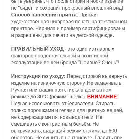
быть уверены, что после стирки и носки изделие
не "сядет" и сохранит прекрасный внешний вид!
Способ нанесения принта:
Прямая
художественная цифровая печать на текстильном
принтере. Чернила и праймер сертифицированы
и разрешены для печати на детской одежде.
ПРАВИЛЬНЫЙ УХОД
- это один из главных
факторов продолжительной и позитивной
эксплуатации вещей бренда "Наивно? Очень"!
Инструкция по уходу:
Перед стиркой вывернуть
изделие на изнаночную сторону. Не замачивать.
Ручная или машинная стирка в деликатном
режиме до 30°С (режим "шёлк").
ВНИМАНИЕ:
Н
ельзя
использовать отбеливатели. Стирать
только порошками и гелями для цветных вещей,
не содержащими пятновыводители. Не
смешивать с контрастным бельём.
Не
выкручивать, щадящий режим отжима до 600
оборотов.
Не сушить в центрифуге. Гладить при