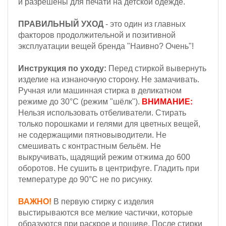
и разрешены для печати на детской одежде.
ПРАВИЛЬНЫЙ УХОД
- это один из главных
факторов продолжительной и позитивной
эксплуатации вещей бренда "Наивно? Очень"!
Инструкция по уходу:
Перед стиркой вывернуть
изделие на изнаночную сторону. Не замачивать.
Ручная или машинная стирка в деликатном
режиме до 30°С (режим "шёлк").
ВНИМАНИЕ:
Н
ельзя
использовать отбеливатели. Стирать
только порошками и гелями для цветных вещей,
не содержащими пятновыводители. Не
смешивать с контрастным бельём.
Не
выкручивать, щадящий режим отжима до 600
оборотов.
Не сушить в центрифуге. Гладить при
температуре до 90°С не по рисунку.
ВАЖНО!
В первую стирку с изделия
выстирываются все мелкие частички, которые
образуются при раскрое и пошиве. После стирки