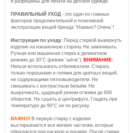
и разрешены для печати на детской одежде.
ПРАВИЛЬНЫЙ УХОД
- это один из главных
факторов продолжительной и позитивной
эксплуатации вещей бренда "Наивно? Очень"!
Инструкция по уходу:
Перед стиркой вывернуть
изделие на изнаночную сторону. Не замачивать.
Ручная или машинная стирка в деликатном
режиме до 30°С (режим "шёлк").
ВНИМАНИЕ:
Н
ельзя
использовать отбеливатели. Стирать
только порошками и гелями для цветных вещей,
не содержащими пятновыводители. Не
смешивать с контрастным бельём.
Не
выкручивать, щадящий режим отжима до 600
оборотов.
Не сушить в центрифуге. Гладить при
температуре до 90°С не по рисунку.
ВАЖНО!
В первую стирку с изделия
выстирываются все мелкие частички, которые
образуются при раскрое и пошиве. После стирки