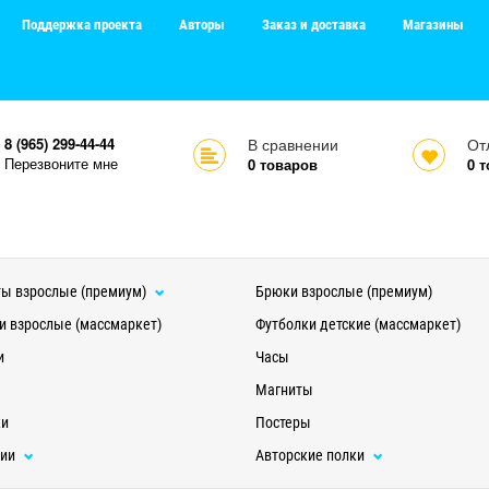
Поддержка проекта
Авторы
Заказ и доставка
Магазины
8 (965) 299-44-44
В сравнении
От
Перезвоните мне
0
товаров
0
т
ы взрослые (премиум)
Брюки взрослые (премиум)
и взрослые (массмаркет)
Футболки детские (массмаркет)
и
Часы
Магниты
ки
Постеры
ции
Авторские полки