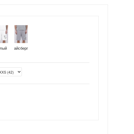
елый
айсберг