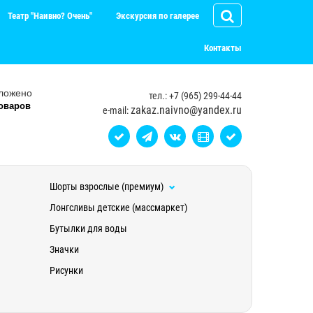
Театр "Наивно? Очень"
Экскурсия по галерее
Контакты
ложено
тел.: +7 (965) 299-44-44
оваров
zakaz.naivno@yandex.ru
e-mail:
Шорты взрослые (премиум)
Лонгсливы детские (массмаркет)
Бутылки для воды
Значки
Рисунки