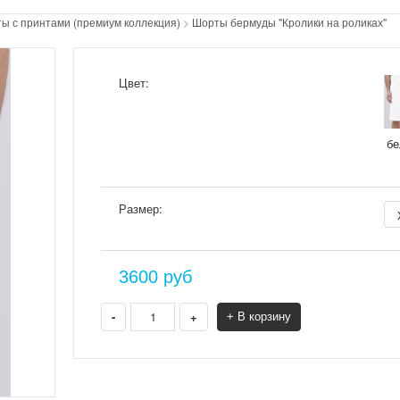
ы с принтами (премиум коллекция)
>
Шорты бермуды "Кролики на роликах"
Цвет:
б
Размер:
3600
руб
-
+
+ В корзину