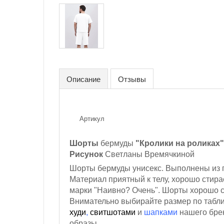
Описание
Отзывы
Артикул
Шорты
бермуды
"Кролики на роликах"
Рисунок
Светланы Времячкиной
Шорты бермуды унисекс. Выполнены из п
Материал приятный к телу, хорошо стира
марки "Наивно? Очень". Шорты хорошо си
Внимательно выбирайте размер по табли
худи
,
свитшотами
и
шапками
нашего брен
образы.