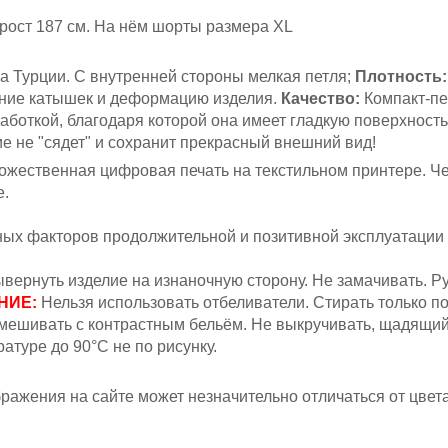
рост 187 см
. На нём шорты размера XL
а Турции. С внутренней стороны мелкая петля;
Плотность:
ение катышек и деформацию изделия.
Качество:
Компакт-пе
аботкой, благодаря которой она имеет гладкую поверхность
ие не "сядет" и сохранит прекрасный внешний вид!
жественная цифровая печать на текстильном принтере. Ч
е.
вных факторов продолжительной и позитивной эксплуатации
вернуть изделие на изнаночную сторону. Не замачивать.
Ру
НИЕ:
Н
ельзя
использовать отбеливатели. Стирать только п
мешивать с контрастным бельём.
Не выкручивать, щадящий
атуре до 90°С не по рисунку.
ажения на сайте может незначительно отличаться от цвета 