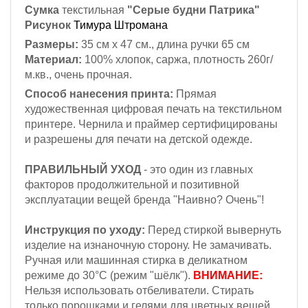
Сумка
текстильная
"Серые будни Патрика"
Рисунок
Тимура Штромана
Размеры:
35 см х 47 см., длина ручки 65 см
Материал:
100% хлопок,
саржа, плотность 260г/
м.кв., очень прочная.
Способ нанесения принта:
Прямая
художественная цифровая печать на текстильном
принтере. Чернила и праймер сертифицированы
и разрешены для печати на детской одежде.
ПРАВИЛЬНЫЙ УХОД
- это один из главных
факторов продолжительной и позитивной
эксплуатации вещей бренда "Наивно? Очень"!
Инструкция по уходу:
Перед стиркой вывернуть
изделие на изнаночную сторону. Не замачивать.
Ручная или машинная стирка в деликатном
режиме до 30°С (режим "шёлк").
ВНИМАНИЕ:
Н
ельзя
использовать отбеливатели. Стирать
только порошками и гелями для цветных вещей,