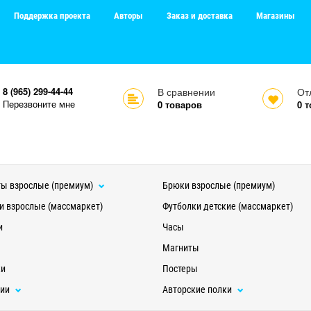
Поддержка проекта
Авторы
Заказ и доставка
Магазины
8 (965) 299-44-44
В сравнении
От
Перезвоните мне
0
товаров
0
т
ы взрослые (премиум)
Брюки взрослые (премиум)
и взрослые (массмаркет)
Футболки детские (массмаркет)
и
Часы
Магниты
ки
Постеры
ции
Авторские полки