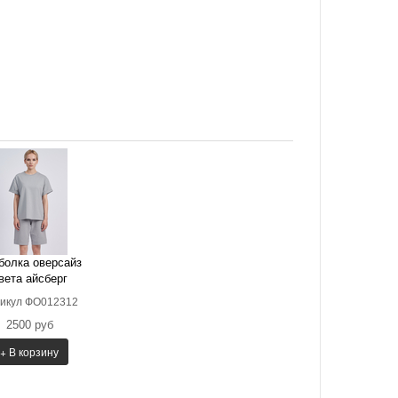
болка оверсайз
вета айсберг
икул ФО012312
2500 руб
+ В корзину