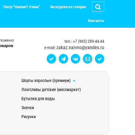
Театр "Наивно? Очень"
Экскурсия по галерее
Контакты
ложено
тел.: +7 (965) 299-44-44
оваров
zakaz.naivno@yandex.ru
e-mail:
Шорты взрослые (премиум)
Лонгсливы детские (массмаркет)
Бутылки для воды
Значки
Рисунки