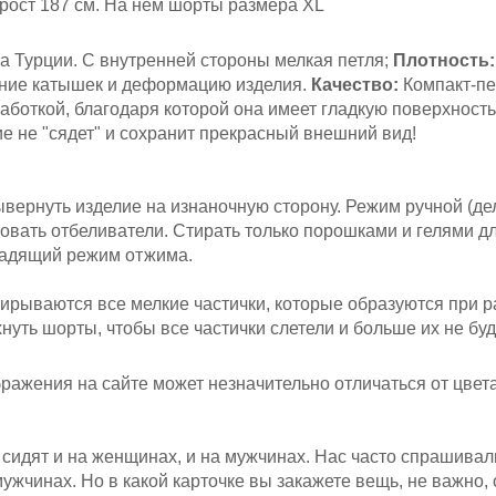
рост 187 см
. На нём шорты размера XL
а Турции. С внутренней стороны мелкая петля;
Плотность:
ение катышек и деформацию изделия.
Качество:
Компакт-пе
аботкой, благодаря которой она имеет гладкую поверхность
ие не "сядет" и сохранит прекрасный внешний вид!
вернуть изделие на изнаночную сторону. Режим ручной (де
овать отбеливатели. Стирать только порошками и гелями д
щадящий режим отжима.
ирываются все мелкие частички, которые образуются при ра
уть шорты, чтобы все частички слетели и больше их не буд
ажения на сайте может незначительно отличаться от цвета 
сидят и на женщинах, и на мужчинах. Нас часто спрашивал
жчинах. Но в какой карточке вы закажете вещь, не важно, 