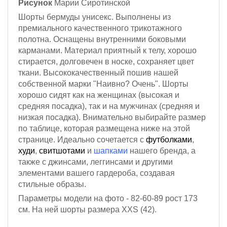
Рисунок
Марии Сиротинской
Шорты бермуды унисекс. Выполнены из
премиального качественного трикотажного
полотна.
Оснащены внутренними боковыми
карманами.
Материал приятный к телу, хорошо
стирается, долговечен в носке, сохраняет цвет
ткани. Высококачественный пошив нашей
собственной марки "Наивно? Очень". Шорты
хорошо сидят как на женщинах (высокая и
средняя посадка), так и на мужчинах (средняя и
низкая посадка). Внимательно выбирайте размер
по таблице, которая размещена ниже на этой
странице. Идеально сочетается с
футболками
,
худи
,
свитшотами
и
шапками
нашего бренда, а
также с джинсами, леггинсами и другими
элементами вашего гардероба, создавая
стильные образы.
Параметры модели на фото - 82-60-89
рост 173
см
. На ней шорты размера XXS (42).