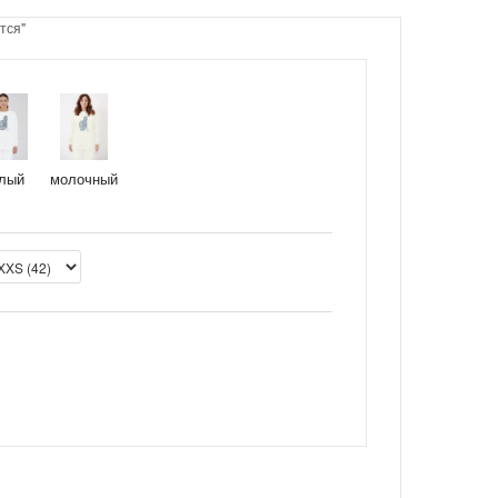
тся"
молочный
лый