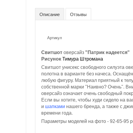
Описание
Отзывы
Артикул
Свитшот
оверсайз
"Патрик надеется"
Рисунок
Тимура Штромана
Свитшот унисекс свободного силуэта ов
полотна в варианте без начеса. Оснащё
любую фигуру. Материал приятный к телу
собственной марки "Наивно? Очень". Вн
оверсайз означает очень свободный пок
Если вы хотите, чтобы худи сидело на в
и
шапками
нашего бренда, а также с джи
времени года.
Параметры моделей на фото - 92-65-95
р