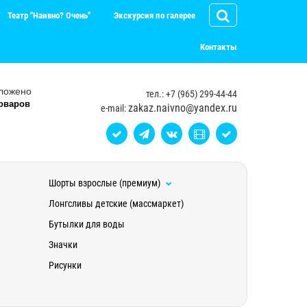
Театр "Наивно? Очень"
Экскурсия по галерее
Контакты
ложено
тел.: +7 (965) 299-44-44
оваров
zakaz.naivno@yandex.ru
e-mail:
Шорты взрослые (премиум)
Лонгсливы детские (массмаркет)
Бутылки для воды
Значки
Рисунки