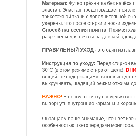
Материал:
Футер трёхнитка
без начёса
п
эластан. Эластан предотвращает появл
трикотажной ткани с дополнительной обр
уверены, что после стирки и носки издел
Способ нанесения принта:
Прямая худо
разрешены для печати на детской одежд
ПРАВИЛЬНЫЙ УХОД
- это один из гла
Инструкция по уходу:
Перед стиркой вы
30°С
(в этом режиме стирают шёлк).
ВНИ
вещей, не содержащими пятновыводител
выкручивать, щадящий режим отжима до
ВАЖНО!
В первую стирку с изделия выст
вывернуть внутренние карманы и хорошен
Обращаем ваше внимание, что цвет изобр
особенностью цветопередачи монитора.