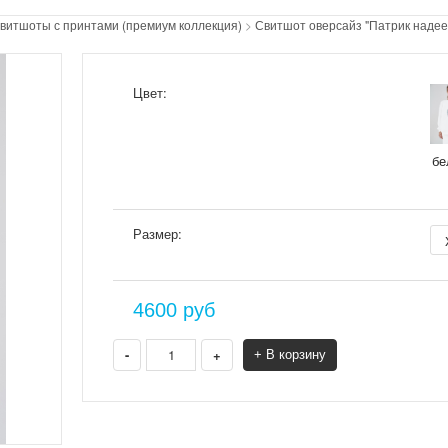
витшоты с принтами (премиум коллекция)
>
Свитшот оверсайз "Патрик надее
Цвет:
бе
Размер:
4600
руб
-
+
+ В корзину