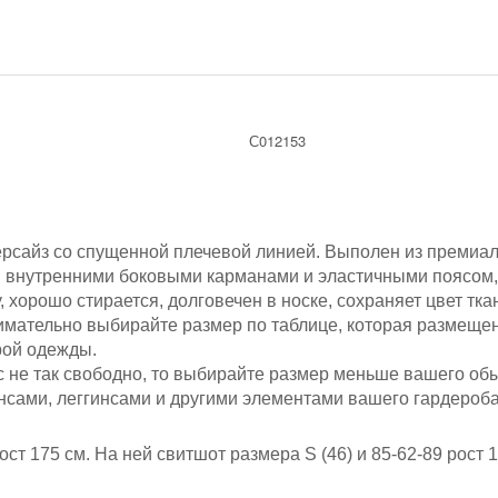
С012153
ерсайз со спущенной плечевой линией. Выполен из премиал
н внутренними боковыми карманами и эластичными поясом,
, хорошо стирается, долговечен в носке, сохраняет цвет т
имательно выбирайте размер по таблице, которая размещен
рой одежды.
ас не так свободно, то выбирайте размер меньше вашего об
нсами, леггинсами и другими элементами вашего гардероб
ост 175 см.
На ней свитшот размера S (46)
и 85-62-89 рост 