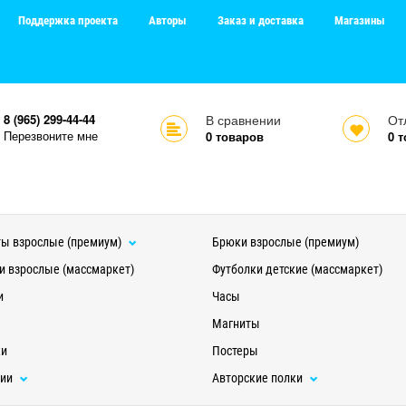
Поддержка проекта
Авторы
Заказ и доставка
Магазины
8 (965) 299-44-44
В сравнении
От
Перезвоните мне
0
товаров
0
т
ы взрослые (премиум)
Брюки взрослые (премиум)
и взрослые (массмаркет)
Футболки детские (массмаркет)
и
Часы
Магниты
ки
Постеры
ции
Авторские полки