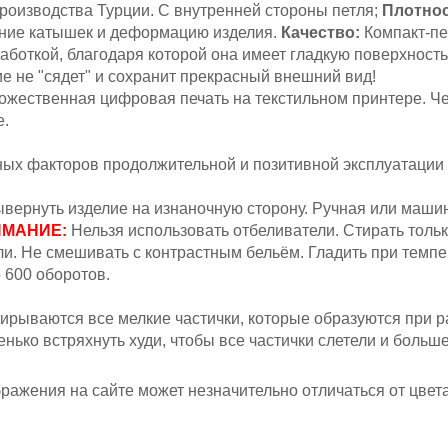
роизводства Турции. С внутренней стороны петля;
Плотнос
ение катышек и деформацию изделия.
Качество:
Компакт-пе
аботкой, благодаря которой она имеет гладкую поверхность
ие не "сядет" и сохранит прекрасный внешний вид!
жественная цифровая печать на текстильном принтере. Ч
е.
вных факторов продолжительной и позитивной эксплуатации
вернуть изделие на изнаночную сторону.
Ручная или машин
МАНИЕ:
Н
ельзя
использовать отбеливатели. Стирать толь
и.
Не смешивать с контрастным бельём. Гладить при темпер
 600 оборотов.
ирываются все мелкие частички, которые образуются при ра
ько встряхнуть худи, чтобы все частички слетели и больше 
ажения на сайте может незначительно отличаться от цвета 