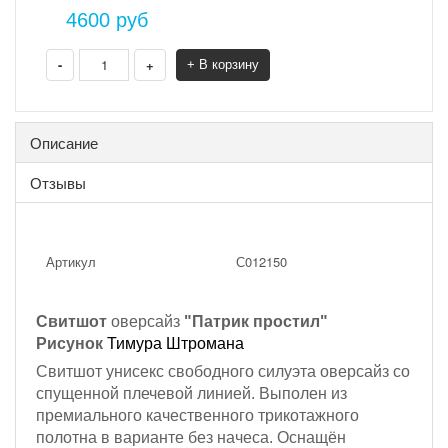
4600
руб
-
+
+ В корзину
Описание
Отзывы
Артикул
С012150
Свитшот
оверсайз
"Патрик простил"
Рисунок
Тимура Штромана
Свитшот унисекс свободного силуэта оверсайз со
спущенной плечевой линией. Выполен из
премиального качественного трикотажного
полотна в варианте без начеса. Оснащён