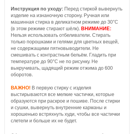
Инструкция по уходу:
Перед стиркой вывернуть
изделие на изнаночную сторону.
Ручная или
машинная стирка в деликатном режиме до 30°С
(в этом режиме стирают шёлк).
ВНИМАНИЕ:
Н
ельзя
использовать отбеливатели. Стирать
только порошками и гелями для цветных вещей,
не содержащими пятновыводители.
Не
смешивать с контрастным бельём. Гладить при
температуре до 90°С не по рисунку. Не
выкручивать, щадящий режим отжима до 600
оборотов.
ВАЖНО!
В первую стирку с изделия
выстирываются все мелкие частички, которые
образуются при раскрое и пошиве. После стирки
и сушки, вывернуть внутренние карманы и
хорошенько встряхнуть худи, чтобы все частички
слетели и больше их не будет.