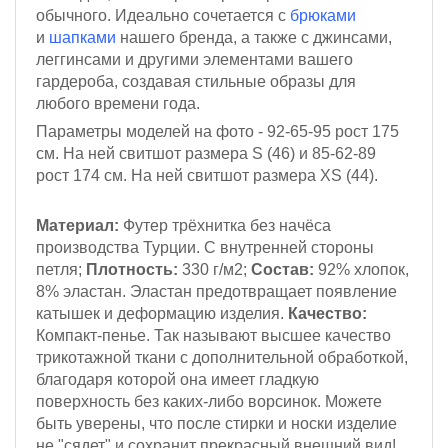
обычного. Идеально сочетается с
брюками
и
шапками
нашего бренда, а также с джинсами,
леггинсами и другими элементами вашего
гардероба, создавая стильные образы для
любого времени года.
Параметры моделей на фото - 92-65-95
рост 175
см.
На ней свитшот размера S (46)
и 85-62-89
рост 174 см
. На ней свитшот размера XS (44).
Материал:
Футер трёхнитка
без начёса
производства Турции. С внутренней стороны
петля;
Плотность:
330 г/м2;
Состав:
92% хлопок,
8% эластан. Эластан предотвращает появление
катышек и деформацию изделия.
Качество:
Компакт-пенье. Так называют высшее качество
трикотажной ткани с дополнительной обработкой,
благодаря которой она имеет гладкую
поверхность без каких-либо ворсинок. Можете
быть уверены, что после стирки и носки изделие
не "сядет" и сохранит прекрасный внешний вид!