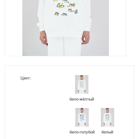
Цвет:
бело-жёлтый
бело-голубой
белый