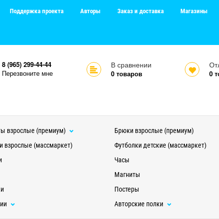
Поддержка проекта
Авторы
Заказ и доставка
Магазины
8 (965) 299-44-44
В сравнении
От
Перезвоните мне
0
товаров
0
т
ы взрослые (премиум)
Брюки взрослые (премиум)
и взрослые (массмаркет)
Футболки детские (массмаркет)
и
Часы
Магниты
ки
Постеры
ции
Авторские полки