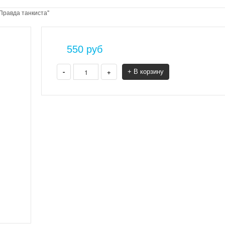
Правда танкиста"
550
руб
-
+
+ В корзину