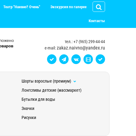
Театр "Наивно? Очень"
Экскурсия по галерее
Контакты
ложено
тел.: +7 (965) 299-44-44
оваров
zakaz.naivno@yandex.ru
e-mail:
Шорты взрослые (премиум)
Лонгсливы детские (массмаркет)
Бутылки для воды
Значки
Рисунки