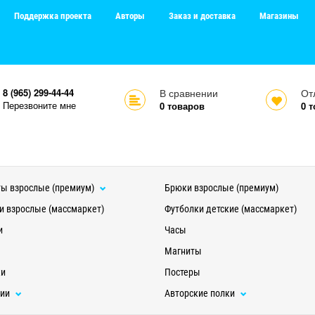
Поддержка проекта
Авторы
Заказ и доставка
Магазины
8 (965) 299-44-44
В сравнении
От
Перезвоните мне
0
товаров
0
т
ы взрослые (премиум)
Брюки взрослые (премиум)
и взрослые (массмаркет)
Футболки детские (массмаркет)
и
Часы
Магниты
ки
Постеры
ции
Авторские полки