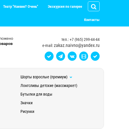
Театр "Наивно? Очень"
Экскурсия по галерее
Контакты
ложено
тел.: +7 (965) 299-44-44
оваров
zakaz.naivno@yandex.ru
e-mail:
Шорты взрослые (премиум)
Лонгсливы детские (массмаркет)
Бутылки для воды
Значки
Рисунки