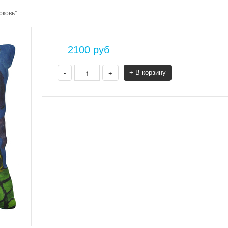
рковь"
2100
руб
-
+
+ В корзину